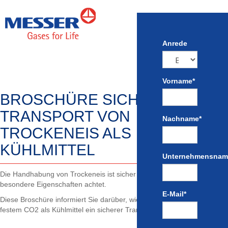
Anrede
Vorname
*
BROSCHÜRE SICHERER
TRANSPORT VON
Nachname
*
TROCKENEIS ALS
KÜHLMITTEL
Unternehmensnam
Die Handhabung von Trockeneis ist sicher – sofern man auf
besondere Eigenschaften achtet.
E-Mail
*
Diese Broschüre informiert Sie darüber, wie bei der Verwendung von
festem CO2 als Kühlmittel ein sicherer Transport gewährleistet ist.