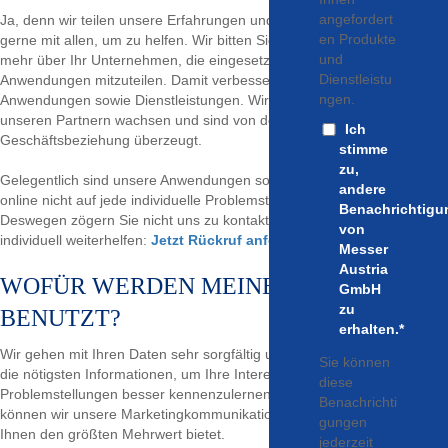
angefordert
Ja, denn wir teilen unsere Erfahrungen und unser Know-how sehr
en Produkte
gerne mit allen, um zu helfen. Wir bitten Sie nur, uns ein bisschen
und
mehr über Ihr Unternehmen, die eingesetzten Gase und
Dienstleistu
Anwendungen mitzuteilen. Damit verbessern wir unsere Produkte,
ngen.
Anwendungen sowie Dienstleistungen. Wir möchten gemeinsam mit
unseren Partnern wachsen und sind von den Vorteilen einer langen
Ich
Geschäftsbeziehung überzeugt.
stimme
zu,
Gelegentlich sind unsere Anwendungen so umfangreich, dass wir
andere
online nicht auf jede individuelle Problemstellung eingehen können.
Benachrichtigu
Deswegen zögern Sie nicht uns zu kontaktieren, damit wir Ihnen
von
individuell weiterhelfen:
Jetzt Rückruf anfordern!
Messer
Austria
WOFÜR WERDEN MEINE DATEN
GmbH
zu
BENUTZT?
erhalten.
*
Wir gehen mit Ihren Daten sehr sorgfältig um. Wir bitten Sie nur um
Sie können
die nötigsten Informationen, um Ihre Interessen und
diese
Problemstellungen besser kennenzulernen. Anhand Ihrer Angaben,
Benachrichti
können wir unsere Marketingkommunikation so gestalten, dass Sie
gungen
Ihnen den größten Mehrwert bietet.
jederzeit