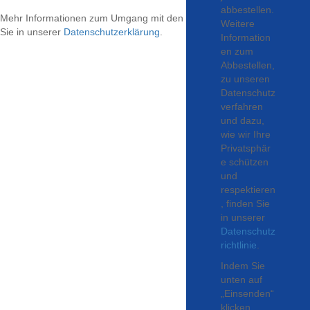
abbestellen.
Mehr Informationen zum Umgang mit den angegebenen Daten finden
Weitere
Sie in unserer
Datenschutzerklärung
.
Information
en zum
Abbestellen,
zu unseren
Datenschutz
verfahren
und dazu,
wie wir Ihre
Privatsphär
e schützen
und
respektieren
, finden Sie
in unserer
Datenschutz
richtlinie
.
Indem Sie
unten auf
„Einsenden“
klicken,