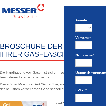
Anrede
Vorname
*
BROSCHÜRE DER INHALT
IHRER GASFLASCHEN
Nachname
*
Die Handhabung von Gasen ist sicher – sofern man auf ihre
Unternehmensnam
besonderen Eigenschaften achtet.
Diese Broschüre informiert Sie darüber, wie Sie Gefahren und Risiken
der bei Ihnen verwendeten Gase schnell erkennen.
E-Mail
*
Inhalt: