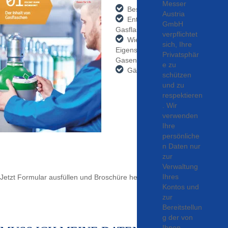
Messer
Bestellung von Gasflaschen
Austria
Entgegennahme von
GmbH
Gasflaschen
verpflichtet
Wie erkennen Sie die
sich, Ihre
Eigenschaften und Gefahren von
Privatsphär
Gasen?
e zu
Gängige Gase
schützen
und zu
respektieren
. Wir
verwenden
Ihre
persönliche
n Daten nur
zur
Verwaltung
Ihres
Jetzt Formular ausfüllen und Broschüre herunterladen!
Kontos und
zur
Bereitstellun
g der von
Ihnen