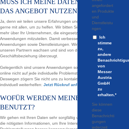
MUSS ICH MEINE DATEN ANGEBEN, UM
angefordert
DAS ANGEBOT NUTZEN ZU KÖNNEN?
en Produkte
und
Ja, denn wir teilen unsere Erfahrungen und unser Know-how sehr
Dienstleistu
gerne mit allen, um zu helfen. Wir bitten Sie nur, uns ein bisschen
ngen.
mehr über Ihr Unternehmen, die eingesetzten Gase und
Ich
Anwendungen mitzuteilen. Damit verbessern wir unsere Produkte,
stimme
Anwendungen sowie Dienstleistungen. Wir möchten gemeinsam mit
zu,
unseren Partnern wachsen und sind von den Vorteilen einer langen
andere
Geschäftsbeziehung überzeugt.
Benachrichtigu
von
Gelegentlich sind unsere Anwendungen so umfangreich, dass wir
Messer
online nicht auf jede individuelle Problemstellung eingehen können.
Austria
Deswegen zögern Sie nicht uns zu kontaktieren, damit wir Ihnen
GmbH
individuell weiterhelfen:
Jetzt Rückruf anfordern!
zu
erhalten.
*
WOFÜR WERDEN MEINE DATEN
Sie können
BENUTZT?
diese
Benachrichti
Wir gehen mit Ihren Daten sehr sorgfältig um. Wir bitten Sie nur um
gungen
die nötigsten Informationen, um Ihre Interessen und
jederzeit